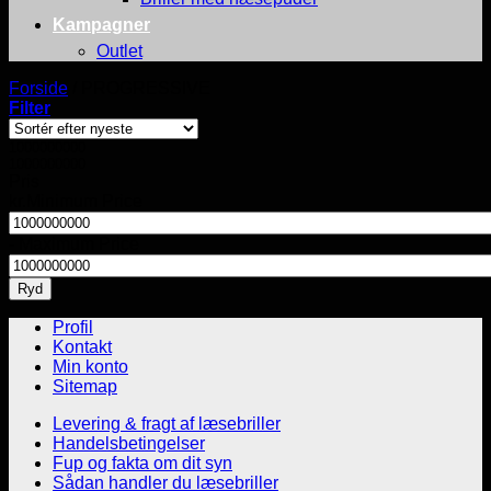
Kampagner
Outlet
Forside
/
PROGRESSIVE
Filter
1000000000
1000000000
Pris
kr.
Minimum Price
-
Maximum Price
Ryd
Profil
Kontakt
Min konto
Sitemap
Levering & fragt af læsebriller
Handelsbetingelser
Fup og fakta om dit syn
Sådan handler du læsebriller