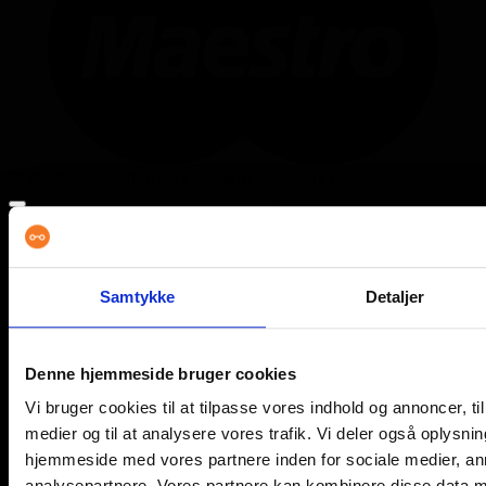
© 2026 læsebrillen.dk | Solberg Danmark ApS
Søg
efter:
Forside
Samtykke
Detaljer
Briller
Blue light briller
Flerstyrkebriller
Læsebriller
Denne hjemmeside bruger cookies
Minus briller
Solbriller
Vi bruger cookies til at tilpasse vores indhold og annoncer, til 
Solbriller med styrke
Sportsbriller med styrke
medier og til at analysere vores trafik. Vi deler også oplysni
Tilbehør
hjemmeside med vores partnere inden for sociale medier, a
Brands
analysepartnere. Vores partnere kan kombinere disse data m