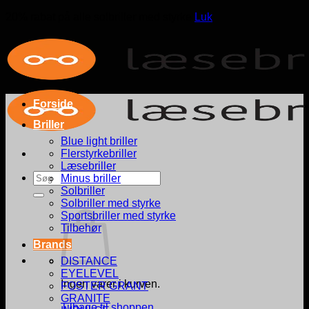
20% rabat på alle solbriller med styrke
Luk
Fortsæt
til
indhold
Forside
Briller
Blue light briller
Flerstyrkebriller
Læsebriller
Søg
Minus briller
efter:
Solbriller
Solbriller med styrke
Sportsbriller med styrke
Tilbehør
Brands
DISTANCE
EYELEVEL
Ingen varer i kurven.
FOSTER GRANT
GRANITE
Tilbage til shoppen