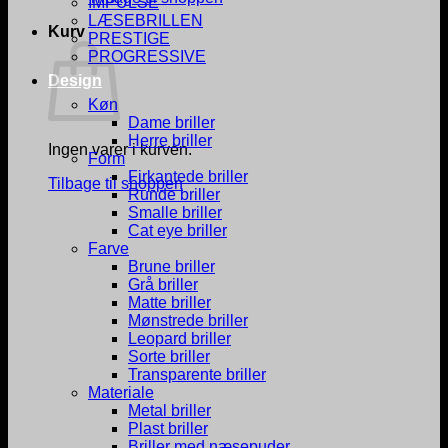
IMPULSE
LÆSEBRILLEN
Kurv
PRESTIGE
PROGRESSIVE
Design
Køn
Dame briller
Herre briller
Ingen varer i kurven.
Form
Firkantede briller
Tilbage til shoppen
Runde briller
Smalle briller
Cat eye briller
Farve
Brune briller
Grå briller
Matte briller
Mønstrede briller
Leopard briller
Sorte briller
Transparente briller
Materiale
Metal briller
Plast briller
Briller med næsepuder