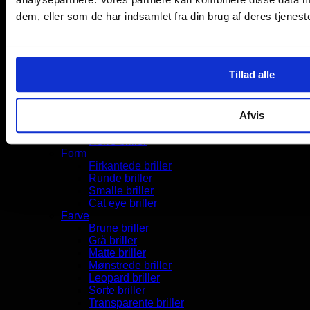
DISTANCE
EYELEVEL
dem, eller som de har indsamlet fra din brug af deres tjeneste
FOSTER GRANT
GRANITE
IMPULSE
LÆSEBRILLEN
Tillad alle
PRESTIGE
PROGRESSIVE
Design
Afvis
Køn
Dame briller
Herre briller
Form
Firkantede briller
Runde briller
Smalle briller
Cat eye briller
Farve
Brune briller
Grå briller
Matte briller
Mønstrede briller
Leopard briller
Sorte briller
Transparente briller