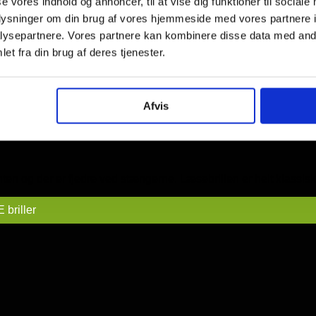
se vores indhold og annoncer, til at vise dig funktioner til sociale
oplysninger om din brug af vores hjemmeside med vores partnere i
ysepartnere. Vores partnere kan kombinere disse data med andr
et fra din brug af deres tjenester.
Afvis
ronten og der er fjedre ved stængerne. Læsebrillen er helt klassisk 
 briller