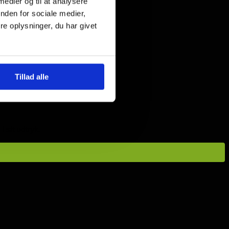
 medier og til at analysere
nden for sociale medier,
e oplysninger, du har givet
Tillad alle
i sit udtryk.