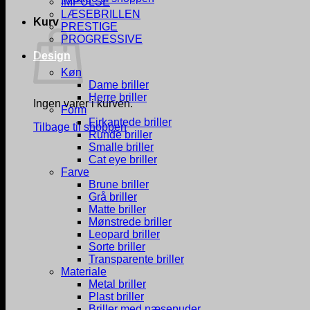
IMPULSE
LÆSEBRILLEN
Kurv
PRESTIGE
PROGRESSIVE
Design
Køn
Dame briller
Herre briller
Ingen varer i kurven.
Form
Firkantede briller
Tilbage til shoppen
Runde briller
Smalle briller
Cat eye briller
Farve
Brune briller
Grå briller
Matte briller
Mønstrede briller
Leopard briller
Sorte briller
Transparente briller
Materiale
Metal briller
Plast briller
Briller med næsepuder