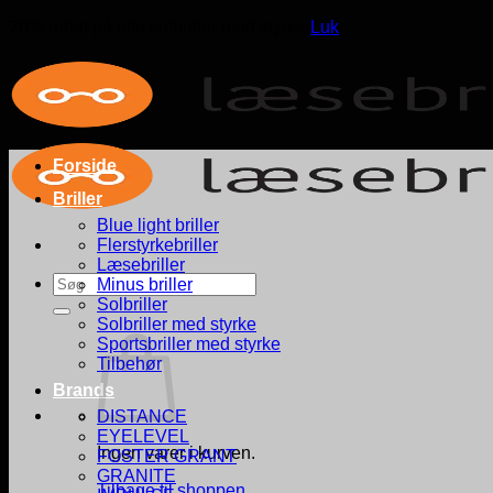
20% rabat på alle solbriller med styrke
Luk
Fortsæt
til
indhold
Forside
Briller
Blue light briller
Flerstyrkebriller
Læsebriller
Søg
Minus briller
efter:
Solbriller
Solbriller med styrke
Sportsbriller med styrke
Tilbehør
Brands
DISTANCE
EYELEVEL
Ingen varer i kurven.
FOSTER GRANT
GRANITE
Tilbage til shoppen