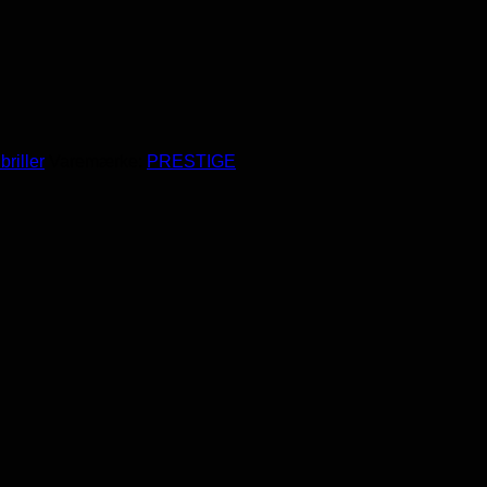
briller
Varemærke:
PRESTIGE