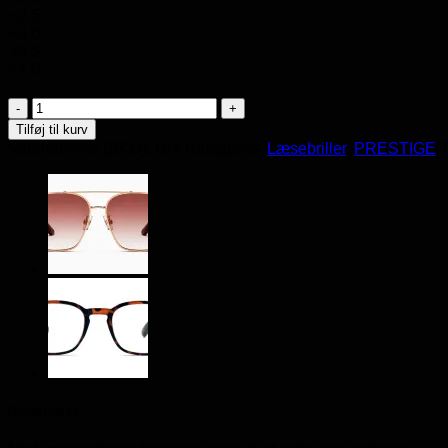
+2.5
+3.0
+3.5
+4.0
Læsebriller
PRESTIGE
Tilføj til kurv
010
Varenummer (SKU):
N/A
Kategorier:
Læsebriller
,
PRESTIGE
antal
Beskrivelse