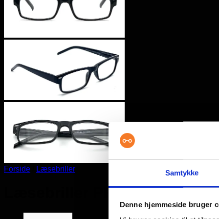
Forside
/
Læsebriller
Samtykke
Læsebriller PRESTIGE 010
Denne hjemmeside bruger c