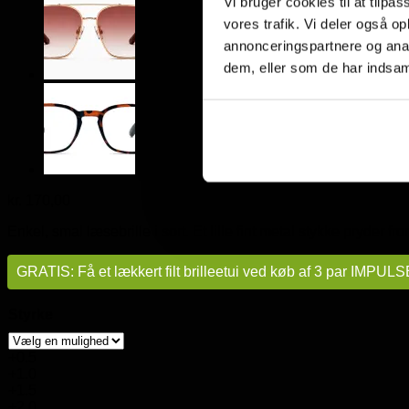
Vi bruger cookies til at tilpas
vores trafik. Vi deler også 
annonceringspartnere og anal
dem, eller som de har indsaml
kr.
170,00
Enkel, smal læsebrille i sort. Et lille fint metal stykke pryder f
GRATIS: Få et lækkert filt brilleetui ved køb af 3 par IMPULSE
Styrke
+0.5
+1.0
+1.5
+2.0