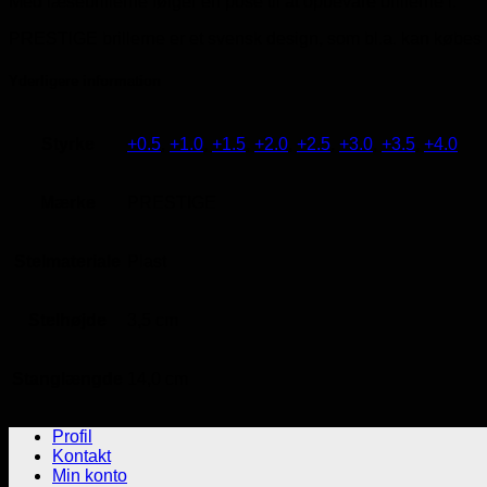
Med læsebrillerne følger en pose til at opbevare brillerne i.
PRESTIGE brillerne er et svensk design, som bl.a. kan købes i M
Yderligere information
Styrke
+0.5
,
+1.0
,
+1.5
,
+2.0
,
+2.5
,
+3.0
,
+3.5
,
+4.0
Mærke
PRESTIGE
Stelmateriale
Plast
Stelhøjde
3,5 cm
Stanglængde
14,0 cm
Profil
Kontakt
Min konto