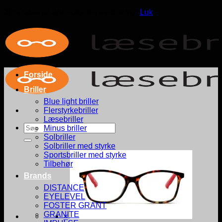
20% rabat på alle solbriller med styrke
Luk
Fortsæt
til
indhold
Forside
Briller
Blue light briller
Flerstyrkebriller
Læsebriller
Søg
Minus briller
efter:
Solbriller
Solbriller med styrke
Sportsbriller med styrke
Tilbehør
Brands
DISTANCE
EYELEVEL
FOSTER GRANT
GRANITE
×