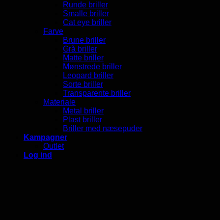
Runde briller
Smalle briller
Cat eye briller
Farve
Brune briller
Grå briller
Matte briller
Mønstrede briller
Leopard briller
Sorte briller
Transparente briller
Materiale
Metal briller
Plast briller
Briller med næsepuder
Kampagner
Outlet
Log ind