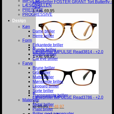
IMPULSE
Læsebriller FOSTER GRANT Tort Butterfly -
LÆSEBRILLEN
+2.5
PRESTIGE
1 ×
kr.
69,95
PROGRESSIVE
Design
Køn
Dame briller
Herre briller
Form
Firkantede briller
×
Runde briller
Læsebriller IMPULSE Read3814 - +2.0
Smalle briller
1 ×
kr.
69,95
Cat eye briller
Farve
Brune briller
Grå briller
Matte briller
Mønstrede briller
Leopard briller
Sorte briller
×
Transparente briller
Læsebriller IMPULSE Read3786 - +2.0
Materiale
1 ×
Metal briller
kr.
69,95
kr.
48,97
Plast briller
Briller med næsepuder