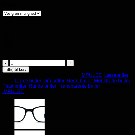
Styrke
+1.0
+1.5
+2.0
+2.5
+3.0
+3.5
+4.0
Læsebriller
IMPULSE
Tilføj til kurv
Read3667
Varenummer (SKU):
N/A
Kategorier:
IMPULSE
,
Læsebriller
antal
Tags:
Dame briller
,
Grå briller
,
Herre briller
,
Mønstrede briller
,
Plast briller
,
Runde briller
,
Transparente briller
Varemærke:
IMPULSE