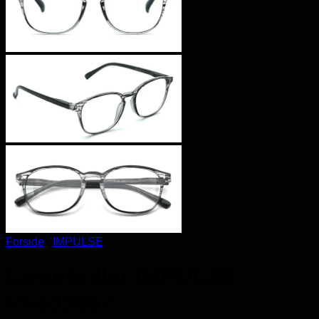
Forside
/
IMPULSE
Læsebriller IMPULSE
Read3667