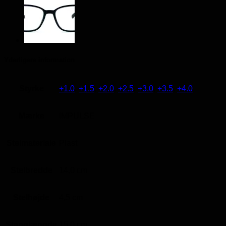
Yderligere information
Styrke
+1.0
,
+1.5
,
+2.0
,
+2.5
,
+3.0
,
+3.5
,
+4.0
Mærke
IMPULSE
Stelmateriale
Plast
Stelbredde
14,0 cm
Stelhøjde
4,5 cm
Stanglængde
15,0 cm