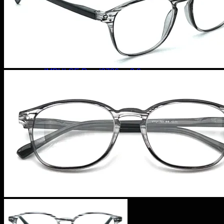
×
Læsebriller
IMPULSE Read3786 - +2.0
1 ×
kr.
69,95
kr.
48,97
Subtotal:
kr.
188,87
Se kurv
Kasse