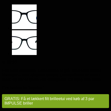
kr.
69,95
Flot rund læsebrille. Læsebrillen er grå, med sorte striber.
Mønstret – men alligevel diskret. Læsebrillerne er lavet i
plast, og der er fjedre ved stængerne. En rigtig frisk brille.
Flot kvalitet fra Impulse !
GRATIS: Få et lækkert filt brilleetui ved køb af 3 par
IMPULSE briller