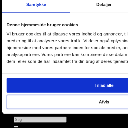
Samtykke
Detaljer
Denne hjemmeside bruger cookies
Vi bruger cookies til at tilpasse vores indhold og annoncer, til 
medier og til at analysere vores trafik. Vi deler også oplysni
M
hjemmeside med vores partnere inden for sociale medier, a
analysepartnere. Vores partnere kan kombinere disse data m
dem, eller som de har indsamlet fra din brug af deres tjeneste
Tillad alle
Afvis
© 2026 læsebrillen.dk | Solberg Danmark ApS
Søg
efter: