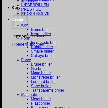
IMPULSE
LÆSEBRILLEN
Kurv
PRESTIGE
PROGRESSIVE
Design
Køn
Dame briller
Herre briller
Ingen varer i kurven.
Form
Firkantede briller
Tilbage til shoppen
Runde briller
Smalle briller
Cat eye briller
Farve
Brune briller
Grå briller
Matte briller
Mønstrede briller
Leopard briller
Sorte briller
Transparente briller
Materiale
Metal briller
Plast briller
Briller med næsepuder