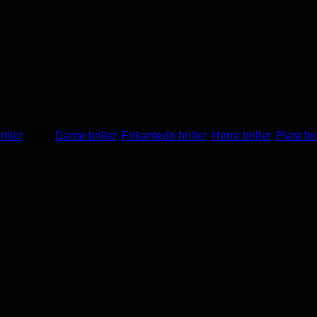
iller
Tags:
Dame briller
,
Firkantede briller
,
Herre briller
,
Plast bri