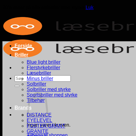
20% rabat på alle solbriller med styrke
Luk
Fortsæt
til
indhold
Forside
Briller
Blue light briller
Flerstyrkebriller
Læsebriller
Søg
Minus briller
efter:
Solbriller
Solbriller med styrke
Sportsbriller med styrke
Tilbehør
Brands
DISTANCE
EYELEVEL
Ingen varer i kurven.
FOSTER GRANT
GRANITE
Tilbage til shoppen