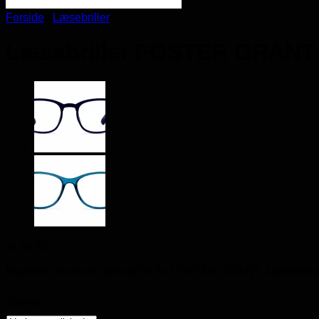
Forside
/
Læsebriller
Læsebriller FOSTER GRANT
kr.
89,95
Klassisk, smal sort læsebrille fra FOSTER GRANT. Læsebrillen h
Styrke