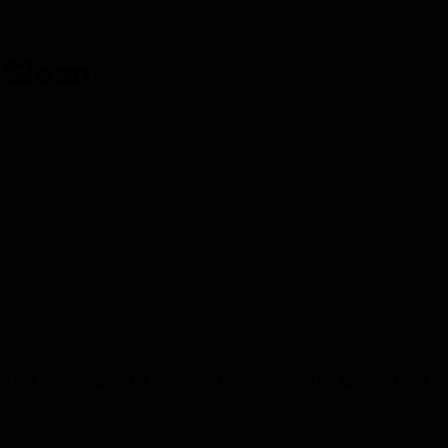
 Sloan
ar ridse fri glas og fjedre ved stængerne. Der følger et sort etu