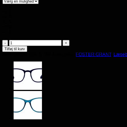
+1.0
+1.5
+2.0
+2.5
+3.0
+3.5
Læsebriller
FOSTER
Tilføj til kurv
GRANT
Varenummer (SKU):
N/A
Kategorier:
FOSTER GRANT
,
Læsebr
Sloan
antal