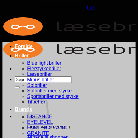
20% rabat på alle solbriller med styrke
Luk
Fortsæt
til
indhold
Forside
Briller
Blue light briller
Flerstyrkebriller
Læsebriller
Søg
Minus briller
efter:
Solbriller
Solbriller med styrke
Sportsbriller med styrke
Tilbehør
Brands
DISTANCE
EYELEVEL
Ingen varer i kurven.
FOSTER GRANT
GRANITE
Tilbage til shoppen