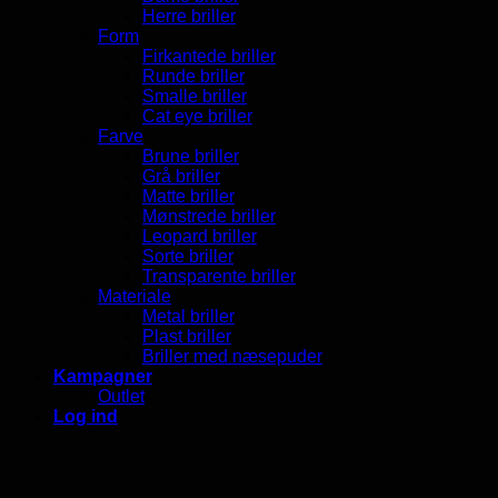
Herre briller
Form
Firkantede briller
Runde briller
Smalle briller
Cat eye briller
Farve
Brune briller
Grå briller
Matte briller
Mønstrede briller
Leopard briller
Sorte briller
Transparente briller
Materiale
Metal briller
Plast briller
Briller med næsepuder
Kampagner
Outlet
Log ind