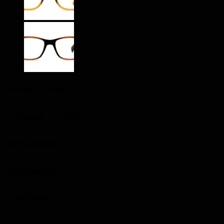
Yderligere information
Mærke
IMPULSE
Stelmateriale
Metal
Stanglængde
14,0 cm
Stelbredde
13,5 cm