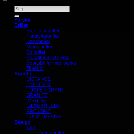
Søg
efter:
Forside
Briller
Blue light briller
Flerstyrkebriller
Læsebriller
Minus briller
Solbriller
Solbriller med styrke
Sportsbriller med styrke
Tilbehør
Brands
DISTANCE
EYELEVEL
FOSTER GRANT
GRANITE
IMPULSE
LÆSEBRILLEN
PRESTIGE
PROGRESSIVE
Design
Køn
Dame briller