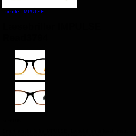
Forside
/
IMPULSE
Læsebriller IMPULSE
Read3794
kr.
69,95
Smart læsebrille fra IMPULSE ! Læsebrillen er lavet i metal