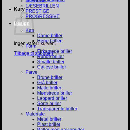
IMPULSE
LÆSEBRILLEN
Kurv
PRESTIGE
PROGRESSIVE
Design
Køn
Dame briller
Herre briller
Ingen varer i kurven.
Form
Firkantede briller
Tilbage til shoppen
Runde briller
Smalle briller
Cat eye briller
Farve
Brune briller
Grå briller
Matte briller
Mønstrede briller
Leopard briller
Sorte briller
Transparente briller
Materiale
Metal briller
Plast briller
Briller med næsepuder