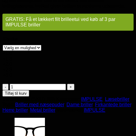
og har næsepuder. Der er en ekstra bro mellem
brilleglassene, hvilket giver brillen et moderne udseende.
GRATIS: Få et lækkert filt brilleetui ved køb af 3 par
IMPULSE briller
Styrke
+1.0
+1.5
+2.0
+2.5
+3.0
Læsebriller
IMPULSE
Tilføj til kurv
Read3794
Varenummer (SKU):
N/A
Kategorier:
IMPULSE
,
Læsebriller
antal
Tags:
Briller med næsepuder
,
Dame briller
,
Firkantede briller
,
Herre briller
,
Metal briller
Varemærke:
IMPULSE