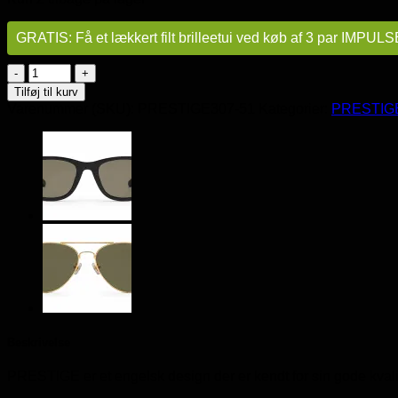
GRATIS: Få et lækkert filt brilleetui ved køb af 3 par IMPULSE
Solbriller
PRESTIGE
Tilføj til kurv
Silver
Varenummer (SKU):
PRESTIGE307-51
Kategorier:
PRESTIG
Parker
antal
Beskrivelse
PRESTIGE er et engelsk design der er kendt for sin gode kvali