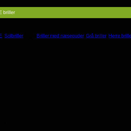
 briller
E
,
Solbriller
Tags:
Briller med næsepuder
,
Grå briller
,
Herre brille
tet.