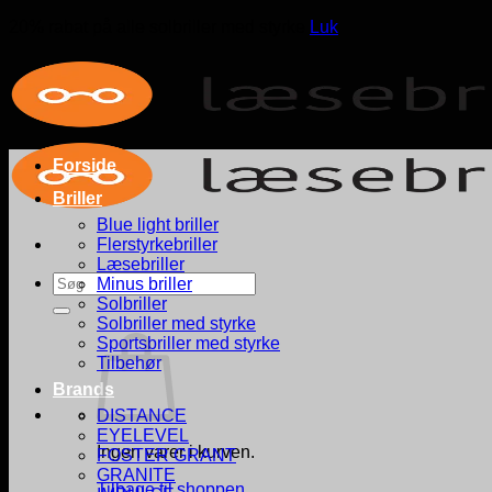
20% rabat på alle solbriller med styrke
Luk
Fortsæt
til
indhold
Forside
Briller
Blue light briller
Flerstyrkebriller
Læsebriller
Søg
Minus briller
efter:
Solbriller
Solbriller med styrke
Sportsbriller med styrke
Tilbehør
Brands
DISTANCE
EYELEVEL
Ingen varer i kurven.
FOSTER GRANT
GRANITE
Tilbage til shoppen