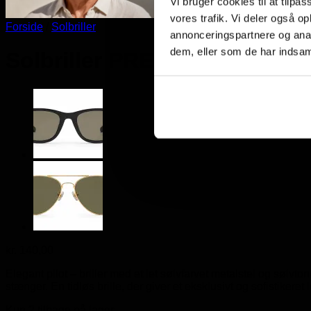
Vi bruger cookies til at tilpas
vores trafik. Vi deler også 
Forside
/
Solbriller
annonceringspartnere og anal
dem, eller som de har indsaml
Solbriller PRESTIGE Silver P
kr.
140,00
Elegant pilot – briller med et let sølvfarvet metalstel og sø
stænger. En tidløs brille, der giver et eksklusivt og sofistikeret 
Kun 2 tilbage på lager