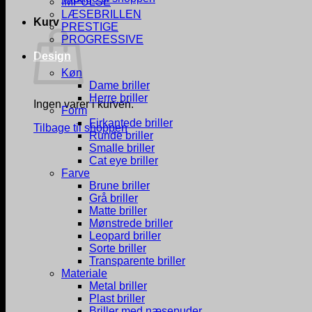
IMPULSE
LÆSEBRILLEN
Kurv
PRESTIGE
PROGRESSIVE
Design
Køn
Dame briller
Herre briller
Ingen varer i kurven.
Form
Firkantede briller
Tilbage til shoppen
Runde briller
Smalle briller
Cat eye briller
Farve
Brune briller
Grå briller
Matte briller
Mønstrede briller
Leopard briller
Sorte briller
Transparente briller
Materiale
Metal briller
Plast briller
Briller med næsepuder