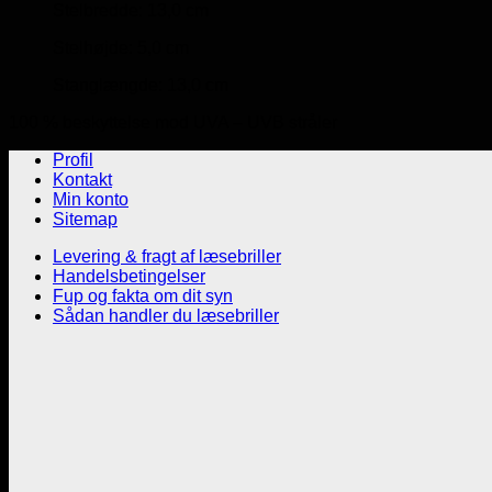
Stelbredde: 13,0 cm
Stelhøjde: 5,0 cm
Stanglængde: 13,0 cm
100 % beskyttelse mod UVA – UVB stråler
Profil
Kontakt
Min konto
Sitemap
Levering & fragt af læsebriller
Handelsbetingelser
Fup og fakta om dit syn
Sådan handler du læsebriller