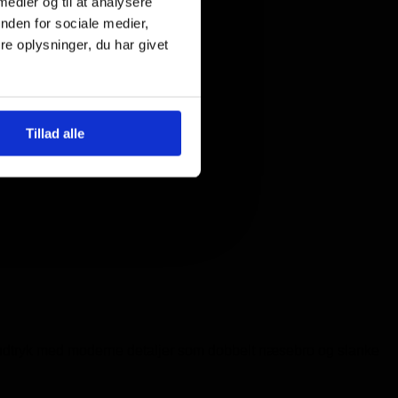
 medier og til at analysere
nden for sociale medier,
e oplysninger, du har givet
Tillad alle
isk udtryk med moderne detaljer som dobbelt næsebro og slanke