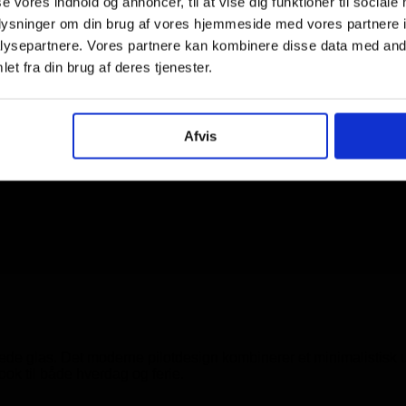
se vores indhold og annoncer, til at vise dig funktioner til sociale
oplysninger om din brug af vores hjemmeside med vores partnere i
ysepartnere. Vores partnere kan kombinere disse data med andr
et fra din brug af deres tjenester.
arker
Afvis
lvtonede glas. Det moderne pilotdesign kombinerer et minimalist
look til både hverdag og ferie.