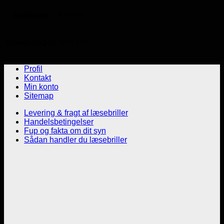
Stelhøjde
4,0 cm
Stanglængde
14,5 cm
Profil
Kontakt
Min konto
Sitemap
Levering & fragt af læsebriller
Handelsbetingelser
Fup og fakta om dit syn
Sådan handler du læsebriller