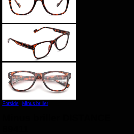
Forside
/
Minus briller
Minus briller DISTANCE
89411