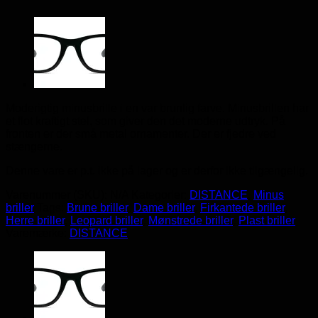
Moderigtig minusbrille i en var brunlig farve. Minusbrillen har
et flot kraftigt stel, som giver den det moderne udtryk. På
fronten er der små metal ornamenter. Der er fjedre ved
stængerne.
Denne vare er p.t. ikke på lager og er derfor ikke tilgængelig.
Varenummer (SKU):
N/A
Kategorier:
DISTANCE
,
Minus
briller
Tags:
Brune briller
,
Dame briller
,
Firkantede briller
,
Herre briller
,
Leopard briller
,
Mønstrede briller
,
Plast briller
Varemærke:
DISTANCE