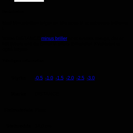
Beskrivelse
Med Minusbrillen følger en lille pose til at opbevare brillerne
i.
Vores DISTANCE
minus briller
er et svensk design, der er
lidt dyrere end de briller vi ellers forhandler. Kvaliteten er
også højere.
Yderligere information
Styrke
-0.5
,
-1.0
,
-1.5
,
-2.0
,
-2.5
,
-3.0
Mærke
DISTANCE
Stelmateriale
Plast
Stelbredde
14,0 cm