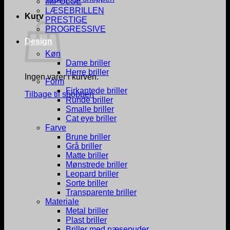
IMPULSE
LÆSEBRILLEN
Kurv
PRESTIGE
PROGRESSIVE
Design
Køn
Dame briller
Herre briller
Ingen varer i kurven.
Form
Firkantede briller
Tilbage til shoppen
Runde briller
Smalle briller
Cat eye briller
Farve
Brune briller
Grå briller
Matte briller
Mønstrede briller
Leopard briller
Sorte briller
Transparente briller
Materiale
Metal briller
Plast briller
Briller med næsepuder