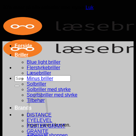
20% rabat på alle solbriller med styrke
Luk
Fortsæt
til
indhold
Forside
Briller
Blue light briller
Flerstyrkebriller
Læsebriller
Søg
Minus briller
efter:
Solbriller
Solbriller med styrke
Sportsbriller med styrke
Tilbehør
Brands
DISTANCE
EYELEVEL
Ingen varer i kurven.
FOSTER GRANT
GRANITE
Tilbage til shoppen