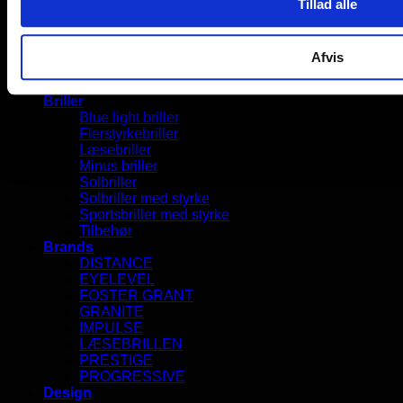
© 2026 læsebrillen.dk | Solberg Danmark ApS
Tillad alle
Søg
Afvis
efter:
Forside
Briller
Blue light briller
Flerstyrkebriller
Læsebriller
Minus briller
Solbriller
Solbriller med styrke
Sportsbriller med styrke
Tilbehør
Brands
DISTANCE
EYELEVEL
FOSTER GRANT
GRANITE
IMPULSE
LÆSEBRILLEN
PRESTIGE
PROGRESSIVE
Design