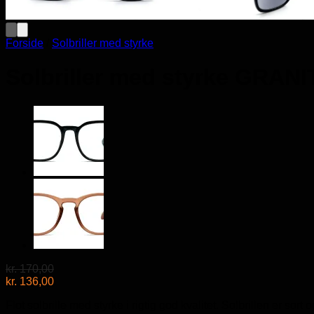
Forside
/
Solbriller med styrke
Solbriller med styrke GRANI
kr.
170,00
kr.
136,00
Flot solbrille med styrke i rigtig god kvalitet. Solbrillen er sor