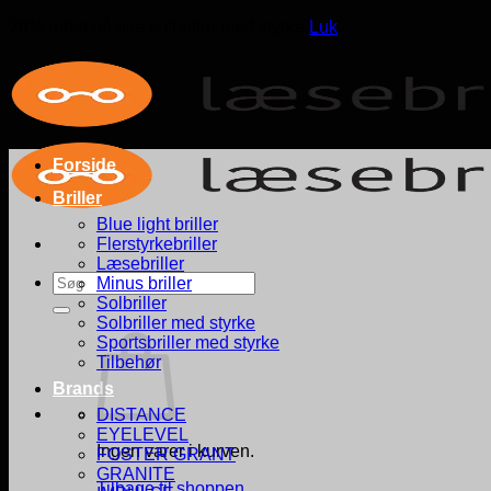
20% rabat på alle solbriller med styrke
Luk
Fortsæt
til
indhold
Forside
Briller
Blue light briller
Flerstyrkebriller
Læsebriller
Søg
Minus briller
efter:
Solbriller
Solbriller med styrke
Sportsbriller med styrke
Tilbehør
Brands
DISTANCE
EYELEVEL
Ingen varer i kurven.
FOSTER GRANT
GRANITE
Tilbage til shoppen