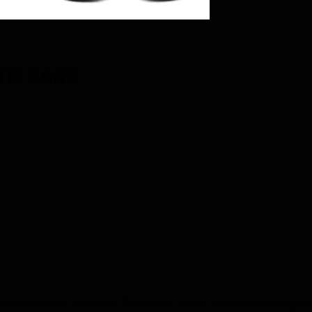
TE 6669
t og helt klassisk i faconen. Små metal “nister” pryder fronten og 