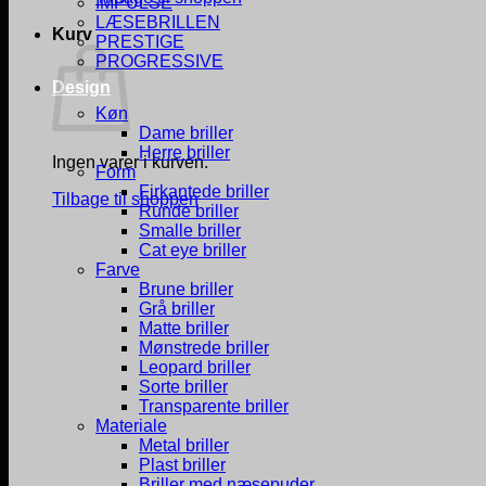
IMPULSE
LÆSEBRILLEN
Kurv
PRESTIGE
PROGRESSIVE
Design
Køn
Dame briller
Herre briller
Ingen varer i kurven.
Form
Firkantede briller
Tilbage til shoppen
Runde briller
Smalle briller
Cat eye briller
Farve
Brune briller
Grå briller
Matte briller
Mønstrede briller
Leopard briller
Sorte briller
Transparente briller
Materiale
Metal briller
Plast briller
Briller med næsepuder