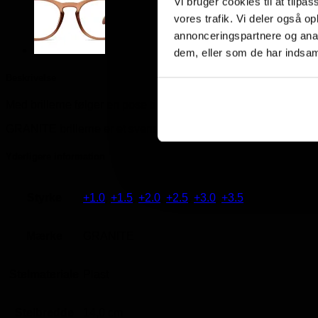
Vi bruger cookies til at tilpas
vores trafik. Vi deler også 
annonceringspartnere og anal
dem, eller som de har indsaml
Beskrivelse
Med brillerne følger en pose til at opbevare brillerne i.
GRANITE brillerne er et svensk design, der er lidt dyrere end de 
Yderligere information
Styrke
+1.0
,
+1.5
,
+2.0
,
+2.5
,
+3.0
,
+3.5
Mærke
GRANITE
Stelmateriale
Plast
Stelbredde
14,0 cm