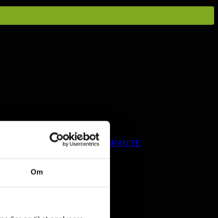
riller
,
Sorte briller
Varemærke:
GRANITE
Om