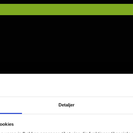
 styrke
Tags:
Dame briller
,
Firkantede briller
,
Herre briller
,
Plast b
Detaljer
ookies