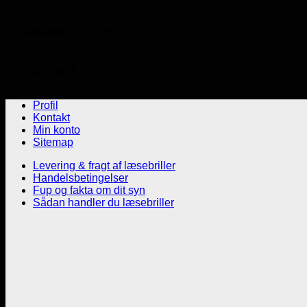
Stelhøjde
4,5 cm
Stanglængde
14,0 cm
Profil
Kontakt
Min konto
Sitemap
Levering & fragt af læsebriller
Handelsbetingelser
Fup og fakta om dit syn
Sådan handler du læsebriller