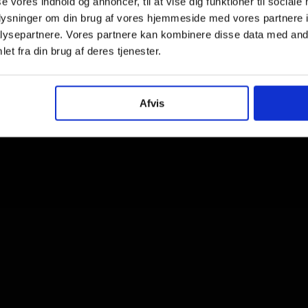
se vores indhold og annoncer, til at vise dig funktioner til sociale
oplysninger om din brug af vores hjemmeside med vores partnere i
ysepartnere. Vores partnere kan kombinere disse data med andr
et fra din brug af deres tjenester.
Afvis
briller vi ellers forhandler. Kvaliteten er også højere.