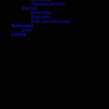
Transparente briller
Materiale
Metal briller
Plast briller
Briller med næsepuder
Kampagner
Outlet
Log ind