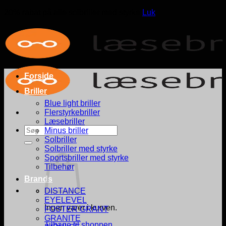
20% rabat på alle solbriller med styrke
Luk
Fortsæt
til
indhold
Forside
Briller
Blue light briller
Flerstyrkebriller
Læsebriller
Søg
Minus briller
efter:
Solbriller
Solbriller med styrke
Sportsbriller med styrke
Tilbehør
Brands
DISTANCE
EYELEVEL
Ingen varer i kurven.
FOSTER GRANT
GRANITE
Tilbage til shoppen