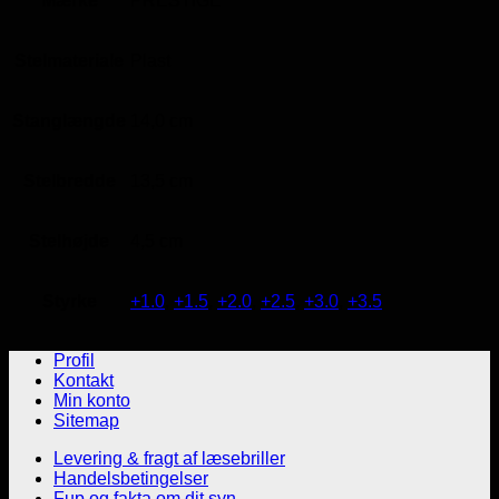
Mærke
PRESTIGE
Stelmateriale
Plast
Stanglængde
14,0 cm
Stelbredde
13,5 cm
Stelhøjde
4,5 cm
Styrke
+1.0
,
+1.5
,
+2.0
,
+2.5
,
+3.0
,
+3.5
Profil
Kontakt
Min konto
Sitemap
Levering & fragt af læsebriller
Handelsbetingelser
Fup og fakta om dit syn