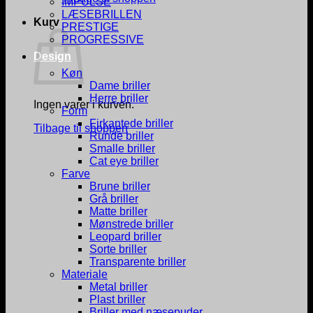
IMPULSE
LÆSEBRILLEN
Kurv
PRESTIGE
PROGRESSIVE
Design
Køn
Dame briller
Herre briller
Ingen varer i kurven.
Form
Firkantede briller
Tilbage til shoppen
Runde briller
Smalle briller
Cat eye briller
Farve
Brune briller
Grå briller
Matte briller
Mønstrede briller
Leopard briller
Sorte briller
Transparente briller
Materiale
Metal briller
Plast briller
Briller med næsepuder