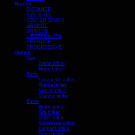
Brands
DISTANCE
EYELEVEL
FOSTER GRANT
GRANITE
IMPULSE
LÆSEBRILLEN
PRESTIGE
PROGRESSIVE
Design
Køn
Dame briller
Herre briller
Form
Firkantede briller
Runde briller
Smalle briller
Cat eye briller
Farve
Brune briller
Grå briller
Matte briller
Mønstrede briller
Leopard briller
Sorte briller