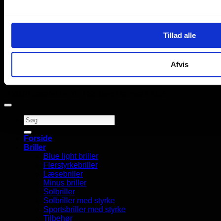
Tillad alle
Afvis
© 2026 læsebrillen.dk | Solberg Danmark ApS
Søg
efter:
Forside
Briller
Blue light briller
Flerstyrkebriller
Læsebriller
Minus briller
Solbriller
Solbriller med styrke
Sportsbriller med styrke
Tilbehør