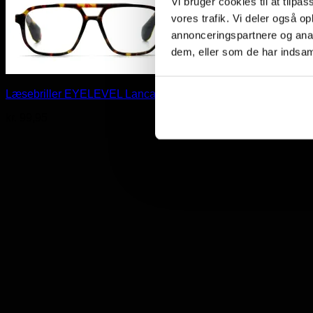
Vi bruger cookies til at tilpas
vores trafik. Vi deler også 
annonceringspartnere og anal
dem, eller som de har indsaml
Læsebriller EYELEVEL Lancaster Brown
kr.
99,95