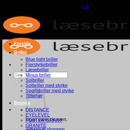
20% rabat på alle solbriller med styrke
Luk
Fortsæt
til
indhold
Forside
Briller
Blue light briller
Flerstyrkebriller
Læsebriller
Søg
Minus briller
efter:
Solbriller
Solbriller med styrke
Sportsbriller med styrke
Tilbehør
Brands
DISTANCE
EYELEVEL
Ingen varer i kurven.
FOSTER GRANT
GRANITE
Tilbage til shoppen