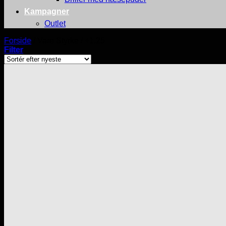
Kampagner
Outlet
Forside
/
Vare Styrke
/
+1.25
Filter