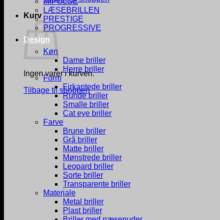
IMPULSE
LÆSEBRILLEN
Kurv
PRESTIGE
PROGRESSIVE
Design
Køn
Dame briller
Herre briller
Ingen varer i kurven.
Form
Firkantede briller
Tilbage til shoppen
Runde briller
Smalle briller
Cat eye briller
Farve
Brune briller
Grå briller
Matte briller
Mønstrede briller
Leopard briller
Sorte briller
Transparente briller
Materiale
Metal briller
Plast briller
Briller med næsepuder